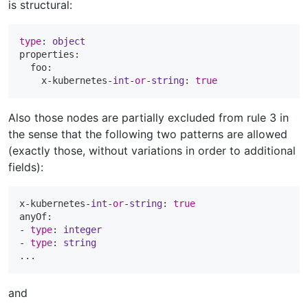
is structural:
type
: 
object
properties:

  foo:

    x-kubernetes-
int
-
or
-
string
: 
true
Also those nodes are partially excluded from rule 3 in
the sense that the following two patterns are allowed
(exactly those, without variations in order to additional
fields):
x-kubernetes-
int
-
or
-
string
: 
true
anyOf:

- 
type
: 
integer
- 
type
: 
string
and