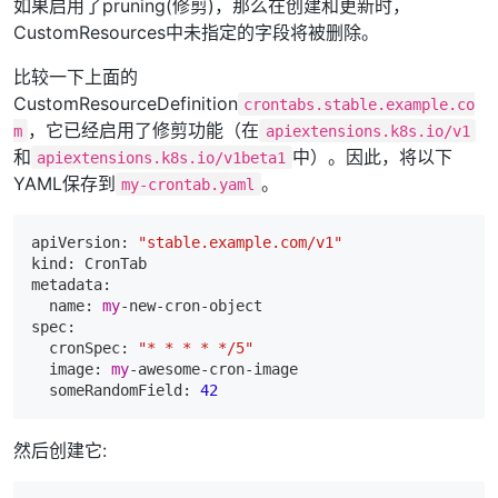
如果启用了pruning(修剪)，那么在创建和更新时，
CustomResources中未指定的字段将被删除。
比较一下上面的
CustomResourceDefinition
crontabs.stable.example.co
，它已经启用了修剪功能（在
m
apiextensions.k8s.io/v1
和
中）。因此，将以下
apiextensions.k8s.io/v1beta1
YAML保存到
。
my-crontab.yaml
apiVersion: 
"stable.example.com/v1"
kind: CronTab

metadata:

name
: 
my
-new-cron-object

spec:

  cronSpec: 
"* * * * */5"
  image: 
my
-awesome-cron-image

  someRandomField: 
42
然后创建它: