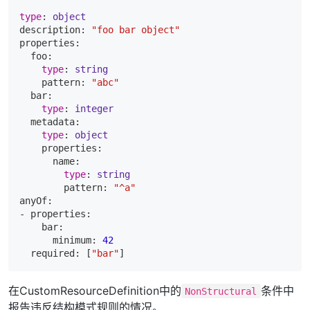
type
: 
object
description: 
"foo bar object"
properties:

  foo:

type
: 
string
    pattern: 
"abc"
  bar:

type
: 
integer
  metadata:

type
: 
object
    properties:

      name:

type
: 
string
        pattern: 
"^a"
anyOf:

- properties:

    bar:

      minimum: 
42
  required: [
"bar"
在CustomResourceDefinition中的
条件中
NonStructural
报告违反结构模式规则的情况。