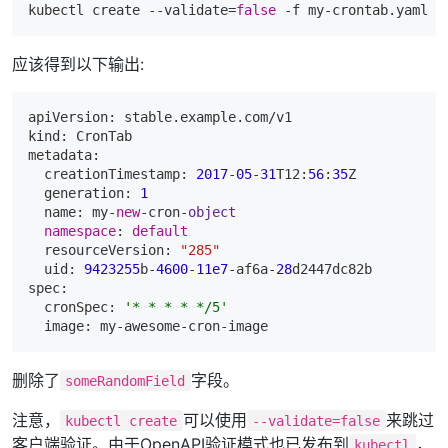
kubectl create --validate=
false
-f
应该得到以下输出:
apiVersion: stable.example.com/v1

kind: CronTab

metadata:

  creationTimestamp: 
2017
-
05
-
31
T12:
56
:
35
Z

  generation: 
1
  name: my-
new
-cron-
object
namespace
: 
default
  resourceVersion: 
"285"
  uid: 
9423255
b-
4600
-
11e7
-af6a-
28
d2447dc82b

spec:

  cronSpec: 
'* * * * */5'
删除了
字段。
someRandomField
注意，
可以使用
来跳过
kubectl create
--validate=false
客户端验证。由于OpenAPI验证模式也已发布到
，
kubectl