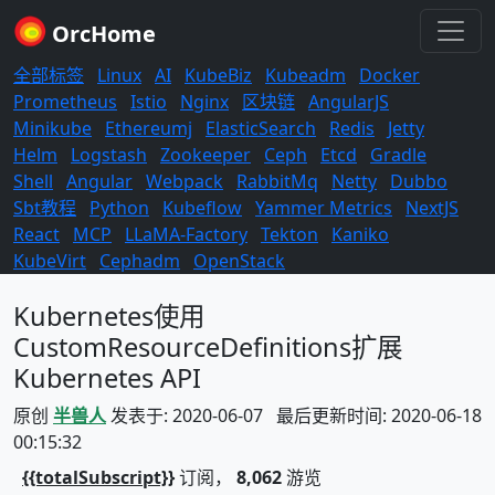
OrcHome
全部标签
Linux
AI
KubeBiz
Kubeadm
Docker
Prometheus
Istio
Nginx
区块链
AngularJS
Minikube
Ethereumj
ElasticSearch
Redis
Jetty
Helm
Logstash
Zookeeper
Ceph
Etcd
Gradle
Shell
Angular
Webpack
RabbitMq
Netty
Dubbo
Sbt教程
Python
Kubeflow
Yammer Metrics
NextJS
React
MCP
LLaMA-Factory
Tekton
Kaniko
KubeVirt
Cephadm
OpenStack
Kubernetes使用
CustomResourceDefinitions扩展
Kubernetes API
原创
半兽人
发表于: 2020-06-07 最后更新时间: 2020-06-18
00:15:32
{{totalSubscript}}
订阅，
8,062
游览