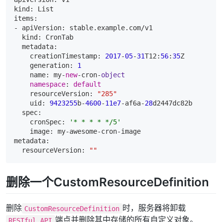
kind: List

items:

- apiVersion: stable.example.com/v1

  kind: CronTab

  metadata:

    creationTimestamp: 
2017
-
05
-
31
T12:
56
:
35
Z

    generation: 
1
    name: my-
new
-cron-
object
namespace
: 
default
    resourceVersion: 
"285"
    uid: 
9423255
b-
4600
-
11e7
-af6a-
28
d2447dc82b

  spec:

    cronSpec: 
'* * * * */5'
    image: my-awesome-cron-image

metadata:

  resourceVersion: 
""
删除一个CustomResourceDefinition
删除
时，服务器将卸载
CustomResourceDefinition
端点并删除其中存储的所有自定义对象。
RESTful API