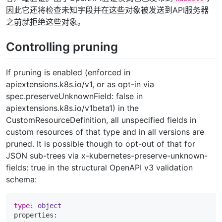
因此它还将检查未知字段并在这些对象被发送到API服务器
之前就拒绝这些对象。
Controlling pruning
If pruning is enabled (enforced in
apiextensions.k8s.io/v1, or as opt-in via
spec.preserveUnknownField: false in
apiextensions.k8s.io/v1beta1) in the
CustomResourceDefinition, all unspecified fields in
custom resources of that type and in all versions are
pruned. It is possible though to opt-out of that for
JSON sub-trees via x-kubernetes-preserve-unknown-
fields: true in the structural OpenAPI v3 validation
schema:
type
: 
object
properties:
