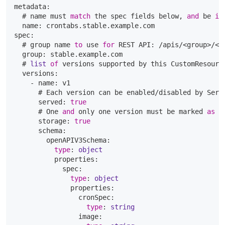
metadata:

  # name must 
match
 the spec fields below, 
and
 be 
in
  name: crontabs.stable.example.com

spec:

  # group name 
to
 use 
for
 REST API: /apis/<group>/<ve
  group: stable.example.com

  # 
list
of
 versions supported by this CustomResource
  versions:

    - name: v1

      # Each version can be enabled/disabled by Serve
      served: 
true
      # One 
and
 only one version must be marked 
as
 t
      storage: 
true
      schema:

        openAPIV3Schema:

type
: 
object
          properties:

            spec:

type
: 
object
              properties:

                cronSpec:

type
: 
string
                image:
