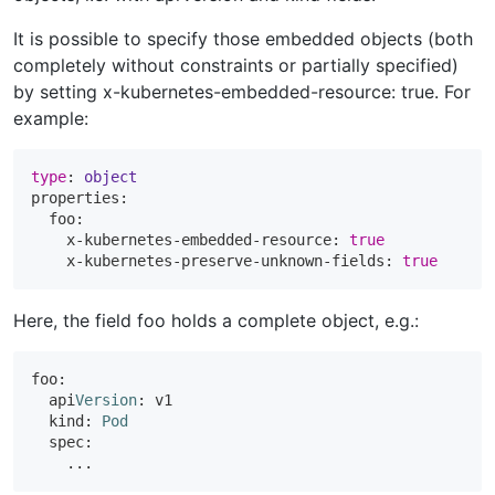
It is possible to specify those embedded objects (both
completely without constraints or partially specified)
by setting x-kubernetes-embedded-resource: true. For
example:
type
: 
object
properties:

  foo:

    x-kubernetes-embedded-resource: 
true
    x-kubernetes-preserve-unknown-fields: 
true
Here, the field foo holds a complete object, e.g.:
foo:

  api
Version
: v1

  kind: 
Pod
  spec:
