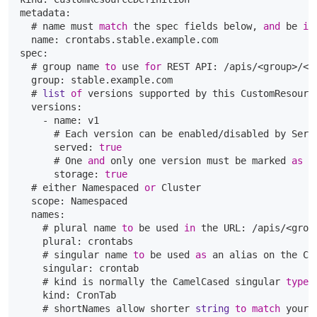
metadata:

  # name must 
match
 the spec fields below, 
and
 be 
in
  name: crontabs.stable.example.com

spec:

  # group name 
to
 use 
for
 REST API: /apis/<group>/<ve
  group: stable.example.com

  # 
list
of
 versions supported by this CustomResource
  versions:

    - name: v1

      # Each version can be enabled/disabled by Serve
      served: 
true
      # One 
and
 only one version must be marked 
as
 t
      storage: 
true
  # either Namespaced 
or
 Cluster

  scope: Namespaced

  names:

    # plural name 
to
 be used 
in
 the URL: /apis/<group
    plural: crontabs

    # singular name 
to
 be used 
as
 an alias on the CL
    singular: crontab

    # kind is normally the CamelCased singular 
type
.
    kind: CronTab

    # shortNames allow shorter 
string
to
match
 your 