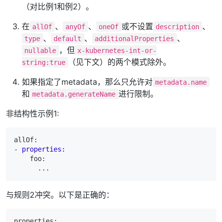
（对比例1和例2）。
在
、
、
或不设置
、
allOf
anyOf
oneOf
description
、
、
、
type
default
additionalProperties
，但
nullable
x-kubernetes-int-or-
（见下文）的两个模式除外。
string:true
如果指定了metadata，那么只允许对
metadata.name
和
进行限制。
metadata.generateName
非结构性示例1:
allOf:

-
properties:
    foo:

与规则2冲突。以下是正确的：
properties:
