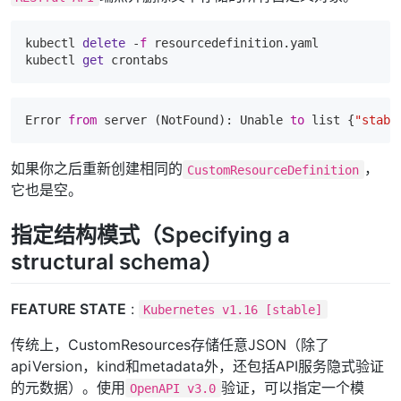
kubectl 
delete
 -
f
 resourcedefinition.yaml

kubectl 
get
Error 
from
 server (NotFound): Unable 
to
list
 {
"stabl
如果你之后重新创建相同的
，
CustomResourceDefinition
它也是空。
指定结构模式（Specifying a
structural schema）
FEATURE STATE
:
Kubernetes v1.16 [stable]
传统上，CustomResources存储任意JSON（除了
apiVersion，kind和metadata外，还包括API服务隐式验证
的元数据）。使用
验证，可以指定一个模
OpenAPI v3.0