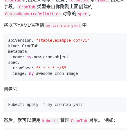
字段。
类型来自你刚刚上面创建的
CronTab
对象的
。
CustomResourceDefinition
spec
将以下YAML保存到
中：
my-crontab.yaml
apiVersion: 
"stable.example.com/v1"
kind: CronTab

metadata:

name
: 
my
-new-cron-object

spec:

  cronSpec: 
"* * * * */5"
  image: 
my
创建它:
kubectl apply 
-f
然后，就可以使用
管理
对象。 例如：
kubectl
CronTab