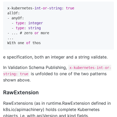
x-kubernetes-
int
-
or
-
string
: 
true
allOf:

- anyOf:

  - 
type
: 
integer
  - 
type
: 
string
- ... # zero 
or
 more

...

With one 
of
e specification, both an integer and a string validate.
In Validation Schema Publishing,
x-kubernetes-int-or-
is unfolded to one of the two patterns
string: true
shown above.
RawExtension
RawExtensions (as in runtime.RawExtension defined in
k8s.io/apimachinery) holds complete Kubernetes
objects, i.e. with apiVersion and kind fields.