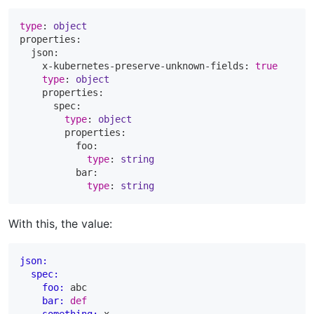
type
: 
object
properties:

  json:

    x-kubernetes-preserve-unknown-fields: 
true
type
: 
object
    properties:

      spec:

type
: 
object
        properties:

          foo:

type
: 
string
          bar:

type
: 
string
With this, the value:
json:
spec:
foo:
 abc

bar:
def
something:
 x
