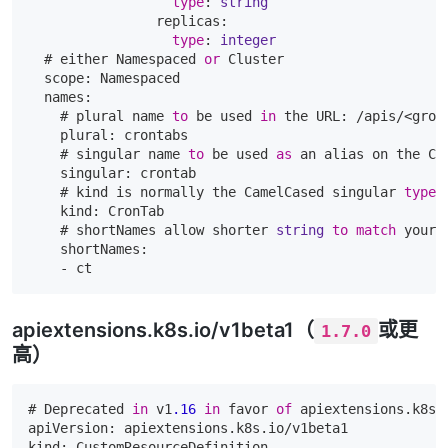
type
: 
string
                replicas:

type
: 
integer
  # either Namespaced 
or
 Cluster

  scope: Namespaced

  names:

    # plural name 
to
 be used 
in
 the URL: /apis/<group
    plural: crontabs

    # singular name 
to
 be used 
as
 an alias on the CL
    singular: crontab

    # kind is normally the CamelCased singular 
type
.
    kind: CronTab

    # shortNames allow shorter 
string
to
match
 your 
    shortNames:

apiextensions.k8s.io/v1beta1（
或更
1.7.0
高）
# Deprecated 
in
 v1
.16
in
 favor 
of
 apiextensions.k8s.i
apiVersion: apiextensions.k8s.io/v1beta1

kind: CustomResourceDefinition
