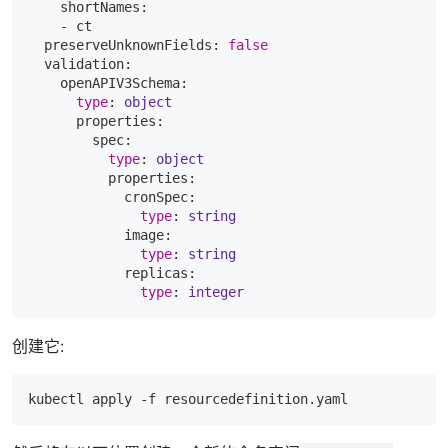
    shortNames:

    - ct

  preserveUnknownFields: 
false
  validation:

    openAPIV3Schema:

type
: 
object
      properties:

        spec:

type
: 
object
          properties:

            cronSpec:

type
: 
string
            image:

type
: 
string
            replicas:

type
: 
integer
创建它:
kubectl apply 
-f