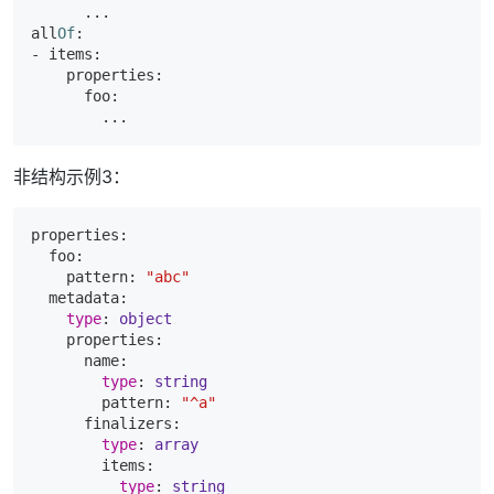
      ...

all
Of
- items:

    properties:

      foo:

非结构示例3：
properties:

  foo:

    pattern: 
"abc"
  metadata:

type
: 
object
    properties:

      name:

type
: 
string
        pattern: 
"^a"
      finalizers:

type
: 
array
        items:

type
: 
string