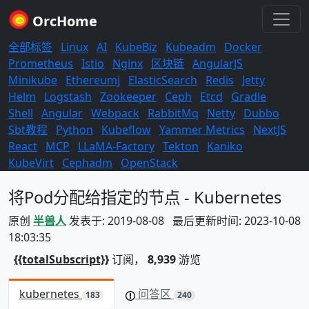
OrcHome
全部标签
Linux
AI
KubeBiz
Kubeadm
Docker
Prometheus
Istio
Nginx
区块链
AngularJS
Minikube
Ethereumj
ElasticSearch
Redis
Jetty
Helm
Logstash
Zookeeper
Ceph
Etcd
Gradle
Shell
Angular
Webpack
RabbitMq
Netty
Dubbo
Sbt教程
Python
Kubeflow
Yammer Metrics
NextJS
React
MCP
LLaMA-Factory
Tekton
Kaniko
KubeVirt
Cephadm
OpenStack
将Pod分配给指定的节点 - Kubernetes
原创
半兽人
发表于: 2019-08-08 最后更新时间: 2023-10-08
18:03:35
{{totalSubscript}}
订阅，
8,939
游览
kubernetes
问答区
183
240