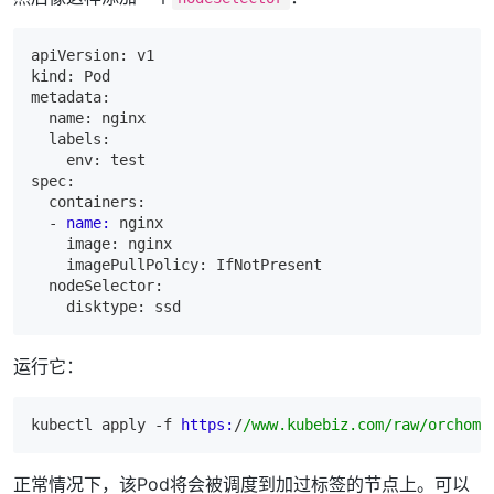
apiVersion: v1

kind: Pod

metadata:

  name: nginx

  labels:

    env: test

spec:

  containers:

  -
name:
    image: nginx

    imagePullPolicy: IfNotPresent

  nodeSelector:

运行它：
kubectl apply -f 
https:
/
/www.kubebiz.com/raw
/orchome
正常情况下，该Pod将会被调度到加过标签的节点上。可以