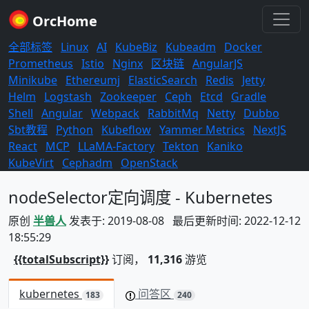
OrcHome
全部标签
Linux
AI
KubeBiz
Kubeadm
Docker
Prometheus
Istio
Nginx
区块链
AngularJS
Minikube
Ethereumj
ElasticSearch
Redis
Jetty
Helm
Logstash
Zookeeper
Ceph
Etcd
Gradle
Shell
Angular
Webpack
RabbitMq
Netty
Dubbo
Sbt教程
Python
Kubeflow
Yammer Metrics
NextJS
React
MCP
LLaMA-Factory
Tekton
Kaniko
KubeVirt
Cephadm
OpenStack
nodeSelector定向调度 - Kubernetes
原创
半兽人
发表于: 2019-08-08 最后更新时间: 2022-12-12
18:55:29
{{totalSubscript}}
订阅，
11,316
游览
kubernetes
问答区
183
240