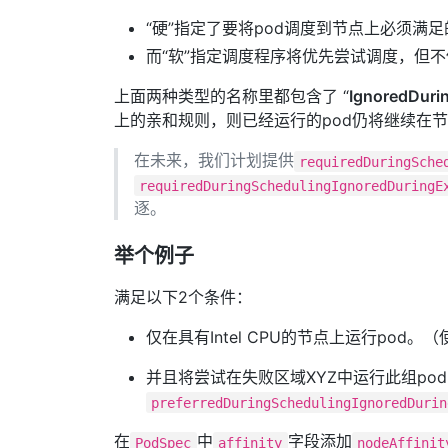
“硬”指定了要将pod调度到节点上必须满足的规
而“软”指定调度程序将优先尝试调度，但
上面两种类型的名称里都包含了 “
IgnoredDuri
上的亲和规则，则已经运行的pod仍将继续在节点上
在未来，我们计划提供
requiredDuringSche
requiredDuringSchedulingIgnoredDuringE
逐。
举个例子
满足以下2个条件：
仅在具有Intel CPU的节点上运行pod。（
并且将尝试在失败区域XYZ中运行此组p
preferredDuringSchedulingIgnoredDurin
在
中
字段添加
PodSpec
affinity
nodeAffinit