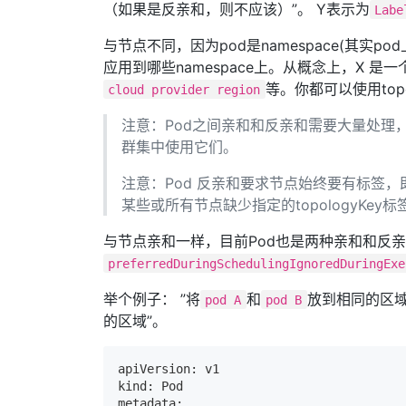
（如果是反亲和，则不应该）”。 Y表示为
Labe
与节点不同，因为pod是namespace(其实pod
应用到哪些namespace上。从概念上，X 
等。你都可以使用top
cloud provider region
注意：Pod之间亲和和反亲和需要大量处理
群集中使用它们。
注意：Pod 反亲和要求节点始终要有标签，即
某些或所有节点缺少指定的topologyKe
与节点亲和一样，目前Pod也是两种亲和和反
preferredDuringSchedulingIgnoredDuringExe
举个例子： ”将
和
放到相同的区域
pod A
pod B
的区域”。
apiVersion: v1

kind: Pod

metadata:
