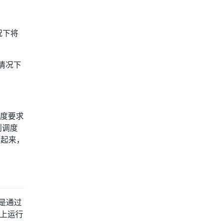
况下将
情况下
调度要求
，则调度
合起来，
是通过
 上运行