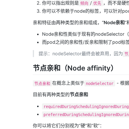
你可以指出规则是
/
，而不是硬
倾向
优先
你可以不依赖于node的标签，可以针对p
亲和特征由两种类型的亲和组成，“
Node亲和
”
Node亲和性类似于现有的nodeSelec
而pod之间的亲和性/反亲和限制了pod标
提示：nodeSelector最终会被弃用，因为
节
节点亲和（Node affinity）
在概念上类似于
- 根
节点亲和
nodeSelector
目前有两种类型的
节点亲和
requiredDuringSchedulingIgnoredDuring
preferredDuringSchedulingIgnoredDurin
你可以将它们分别视为“硬”和“软”：