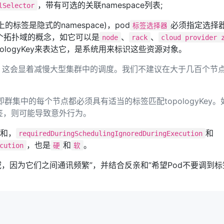
，带有可选的关联namespace列表;
lSelector
上的标签是隐式的namespace)，pod
必须指定选择
标签选择器
是一个拓扑域的概念，如它可以是
、
、
node
rack
cloud provider 
ologyKey来表达它，是系统用来标识这些资源对象。
，这会显着减慢大型集群中的调度。我们不建议在大于几百个节
群集中的每个节点都必须具有适当的标签匹配topologyKey。
y标签，则可能导致意外行为。
亲和，
和
requiredDuringSchedulingIgnoredDuringExecution
，也是
和
。
cution
硬
软
，因为它们之间通讯频繁”，并结合反亲和”希望Pod不要调到标