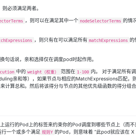
，则必须满足两者。
，则可以在满足其中一个
的情
ectorTerms
nodeSelectorTerms
，则只有在可以满足所有
的
tchExpressions
matchExpressions
换句话说，亲和选择仅在调度pod时起作用。
中的
范围在
内。 对于满足所有
cution
weight（权重）
1-100
eduling亲和等），如果节点与相应的MatchExpressions匹配
”添加来计算总和。然后将该得分与节点的其他优先级函数的得分组
上运行的Pod上的标签来约束你的Pod调度到哪些节点上（而不
运行一个或多个满足
的Pod，则意味着 “此pod就应该在 X
规则Y