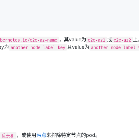
，其value为
或
上
ubernetes.io/e2e-az-name
e2e-az1
e2e-az2
y为
且value为
another-node-label-key
another-node-label-
：
，或使用
污点
来排除特定节点的pod。
反亲和