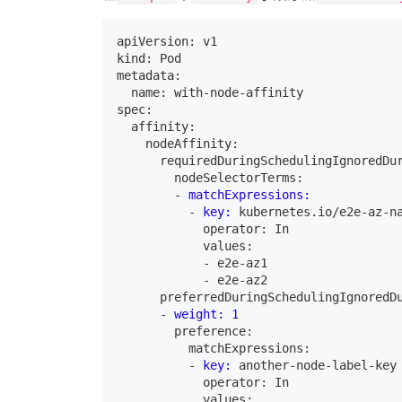
apiVersion: v1

kind: Pod

metadata:

  name: with-node-affinity

spec:

  affinity:

    nodeAffinity:

      requiredDuringSchedulingIgnoredDur
        nodeSelectorTerms:

        -
matchExpressions:
          -
key:
            operator: In

            values:

            -
            -
      preferredDuringSchedulingIgnoredDu
      -
weight:
1
        preference:

          matchExpressions:

          -
key:
            operator: In

            values:
