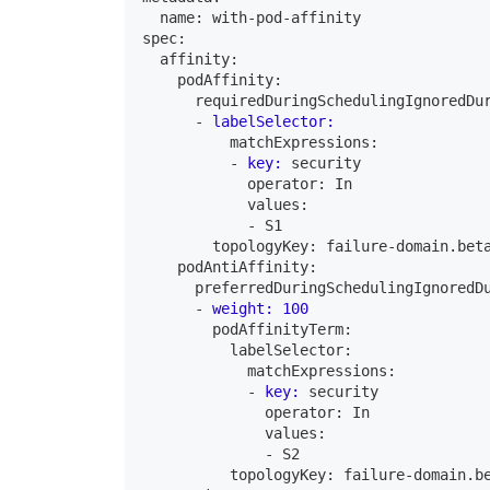
  name: with-pod-affinity

spec:

  affinity:

    podAffinity:

      requiredDuringSchedulingIgnoredDur
      -
labelSelector:
          matchExpressions:

          -
key:
            operator: In

            values:

            -
S1
        topologyKey: failure-domain.beta
    podAntiAffinity:

      preferredDuringSchedulingIgnoredDu
      -
weight:
100
        podAffinityTerm:

          labelSelector:

            matchExpressions:

            -
key:
              operator: In

              values:

              -
S2
          topologyKey: failure-domain.be