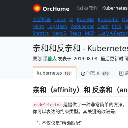
OrcHome
Kafka教程
Kubernete
全部标签
Linux
AI
KubeBiz
Kubeadm
Do
Helm
Logstash
Zookeeper
Ceph
Etcd
G
Metrics
NextJS
React
MCP
LLaMA-Factor
亲和和反亲和 - Kubernetes
原创
半兽人
发表于: 2019-08-08 最后更新时间: 2
kubernetes
问答区
183
240
亲和（affinity）和 反亲和（anti
是提供了一种非常简单的方法，
nodeSelector
你可以表达的约束类型。其关键的改进是:
不仅仅是“精确匹配”