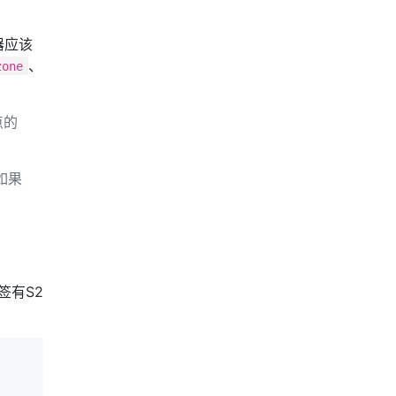
器应该
、
zone
点的
如果
签有S2