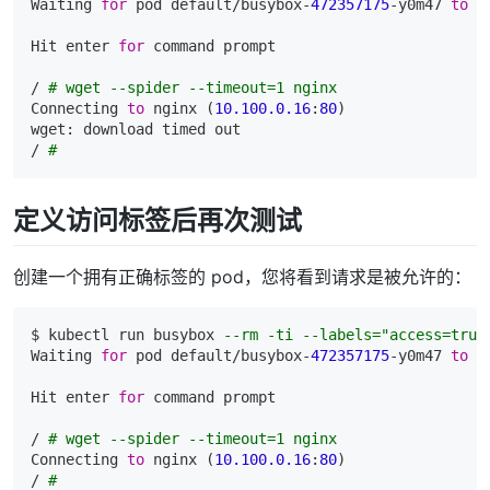
Waiting 
for
 pod default/busybox-
472357175
-y0m47 
to
 b
Hit enter 
for
 command prompt

/ 
# wget --spider --timeout=1 nginx
Connecting 
to
 nginx (
10.100
.0
.16
:
80
)

wget: download timed out

/ 
#
定义访问标签后再次测试
创建一个拥有正确标签的 pod，您将看到请求是被允许的：
$ kubectl 
run
 busybox 
--rm -ti --labels="access=true
Waiting 
for
 pod default/busybox-
472357175
-y0m47 
to
 b
Hit enter 
for
 command prompt

/ 
# wget --spider --timeout=1 nginx
Connecting 
to
 nginx (
10.100
.0
.16
:
80
)

/ 
#