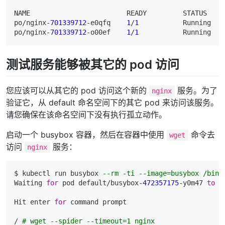
NAME
READY
STATUS
po/nginx-
701339712
-e0qfq    
1
/
1
Running
po/nginx-
701339712
-o00ef    
1
/
1
Running
测试服务能够被其它的 pod 访问
您应该可以从其它的 pod 访问这个新的
服务。为了
nginx
验证它，从 default 命名空间下的其它 pod 来访问该服务。
请您确保在该命名空间下没有执行孤立动作。
启动一个 busybox 容器，然后在容器中使用
命令去
wget
访问
服务：
nginx
$ kubectl 
run
 busybox 
--rm -ti --image=busybox /bin/
Waiting 
for
 pod default/busybox-
472357175
-y0m47 
to
 b
Hit enter 
for
 command prompt

/ 
# wget --spider --timeout=1 nginx