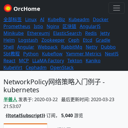
OrcHome
全部标签
Linux
AI
KubeBiz
Kubeadm
Docker
Prometheus
Istio
Nginx
区块链
AngularJS
Minikube
Ethereumj
ElasticSearch
Redis
Jetty
Helm
Logstash
Zookeeper
Ceph
Etcd
Gradle
Shell
Angular
Webpack
RabbitMq
Netty
Dubbo
Sbt教程
Python
Kubeflow
Yammer Metrics
NextJS
React
MCP
LLaMA-Factory
Tekton
Kaniko
KubeVirt
Cephadm
OpenStack
NetworkPolicy网络策略入门例子 -
kubernetes
半兽人
发表于: 2020-03-22 最后更新时间: 2020-03-23
21:53:07
{{totalSubscript}}
订阅，
5,040
游览