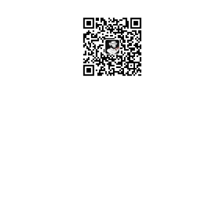
微信关注
OrcHome ©2015 www.orchome.com, All rights
reserved.