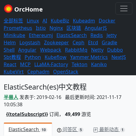
OrcHome
全部标签
Linux
AI
KubeBiz
Kubeadm
Docker
Prometheus
Istio
Nginx
区块链
AngularJS
Minikube
Ethereumj
ElasticSearch
Redis
Jetty
Helm
Logstash
Zookeeper
Ceph
Etcd
Gradle
Shell
Angular
Webpack
RabbitMq
Netty
Dubbo
Sbt教程
Python
Kubeflow
Yammer Metrics
NextJS
React
MCP
LLaMA-Factory
Tekton
Kaniko
KubeVirt
Cephadm
OpenStack
ElasticSearch(es)中文教程
半兽人
发表于: 2019-02-16 最后更新时间: 2021-11-17
10:05:38
{{totalSubscript}}
订阅，
49,499
游览
ElasticSearch
问答区
最新动态
10
5
1