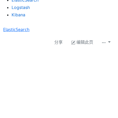
Logstash
Kibana
ElasticSearch
分享
编辑此页