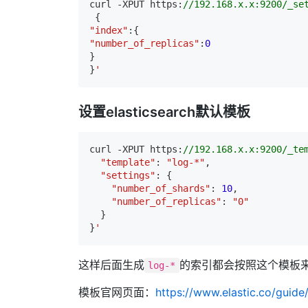
curl -XPUT https:
//192.168.x.x:9200/_se
"index"
"number_of_replicas"
:
0
}

}
'
设置elasticsearch默认模板
curl -XPUT https:
//192.168.x.x:9200/_te
"template"
: 
"log-*"
,

"settings"
: {

"number_of_shards"
: 
10
,

"number_of_replicas"
: 
"0"
  }

}
'
这样后面生成
的索引都会按照这个模板来
log-*
模板官网页面：
https://www.elastic.co/guide