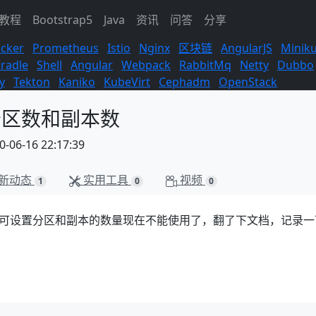
s教程
Bootstrap5
Java
资讯
问答
分享
cker
Prometheus
Istio
Nginx
区块链
AngularJS
Minik
radle
Shell
Angular
Webpack
RabbitMq
Netty
Dubbo
y
Tekton
Kaniko
KubeVirt
Cephadm
OpenStack
默认分区数和副本数
06-16 22:17:39
新动态
实用工具
视频
1
0
0
默认在配置中可设置分区和副本的数量现在不能使用了，翻了下文档，记录