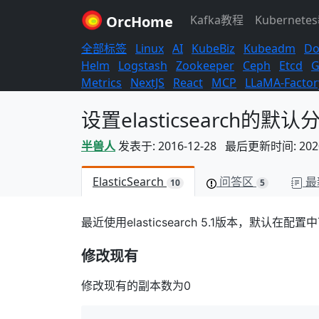
OrcHome
Kafka教程
Kubernete
全部标签
Linux
AI
KubeBiz
Kubeadm
Do
Helm
Logstash
Zookeeper
Ceph
Etcd
G
Metrics
NextJS
React
MCP
LLaMA-Factor
设置elasticsearch的
半兽人
发表于: 2016-12-28 最后更新时间: 2020-
ElasticSearch
问答区
最
10
5
最近使用elasticsearch 5.1版本，
修改现有
修改现有的副本数为0