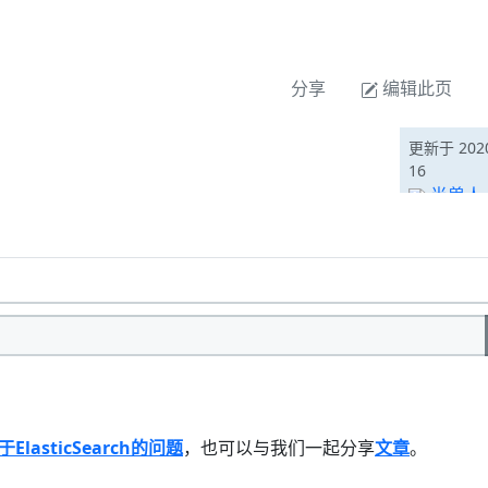
分享
编辑此页
更新于 2020
16
半兽人
于ElasticSearch的问题
，也可以与我们一起分享
文章
。