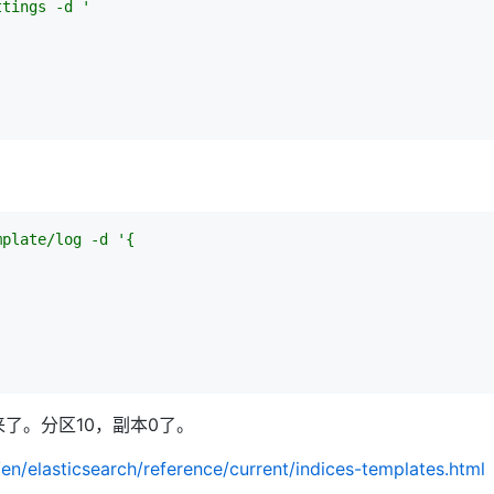
ttings -d '
mplate/log -d '{
了。分区10，副本0了。
/en/elasticsearch/reference/current/indices-templates.html