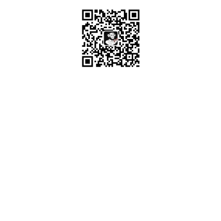
OrcHome ©2015 www.orchome.com, All rights
reserved.