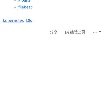
kibana
filebeat
kubernetes
k8s
分享
编辑此页