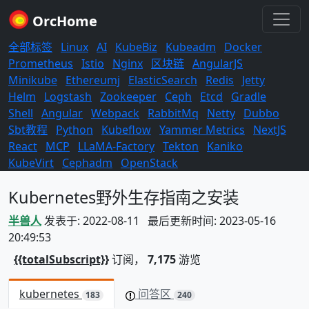
OrcHome
全部标签
Linux
AI
KubeBiz
Kubeadm
Docker
Prometheus
Istio
Nginx
区块链
AngularJS
Minikube
Ethereumj
ElasticSearch
Redis
Jetty
Helm
Logstash
Zookeeper
Ceph
Etcd
Gradle
Shell
Angular
Webpack
RabbitMq
Netty
Dubbo
Sbt教程
Python
Kubeflow
Yammer Metrics
NextJS
React
MCP
LLaMA-Factory
Tekton
Kaniko
KubeVirt
Cephadm
OpenStack
Kubernetes野外生存指南之安装
半兽人
发表于: 2022-08-11 最后更新时间: 2023-05-16
20:49:53
{{totalSubscript}}
订阅，
7,175
游览
kubernetes
问答区
183
240