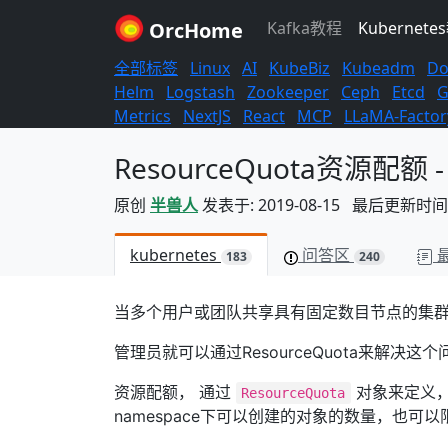
OrcHome
Kafka教程
Kubernete
全部标签
Linux
AI
KubeBiz
Kubeadm
Do
Helm
Logstash
Zookeeper
Ceph
Etcd
G
Metrics
NextJS
React
MCP
LLaMA-Factor
ResourceQuota资源配额 - K
原创
半兽人
发表于: 2019-08-15 最后更新时间: 2
kubernetes
问答区
183
240
当多个用户或团队共享具有固定数目节点的集
管理员就可以通过ResourceQuota来解决这个
资源配额， 通过
对象来定义，
ResourceQuota
namespace下可以创建的对象的数量，也