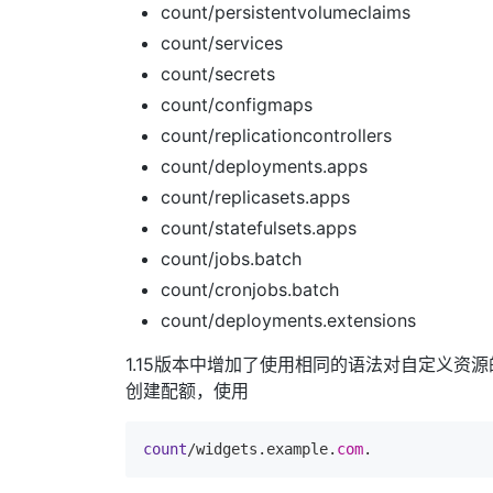
count/persistentvolumeclaims
count/services
count/secrets
count/configmaps
count/replicationcontrollers
count/deployments.apps
count/replicasets.apps
count/statefulsets.apps
count/jobs.batch
count/cronjobs.batch
count/deployments.extensions
1.15版本中增加了使用相同的语法对自定义资
创建配额，使用
count
/widgets.example.
com