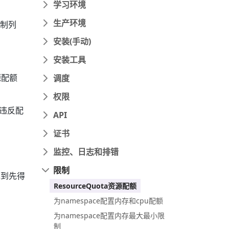
学习环境
生产环境
控制列
安装(手动)
安装工具
源配额
调度
权限
违反配
API
证书
监控、日志和排错
限制
先到先得
ResourceQuota资源配额
为namespace配置内存和cpu配额
为namespace配置内存最大最小限
制