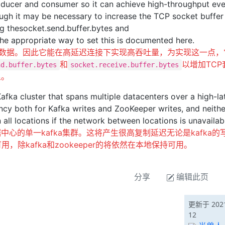
roducer and consumer so it can achieve high-throughput ev
ough it may be necessary to increase the TCP socket buffer
ng thesocket.send.buffer.bytes and
The appropriate way to set this is documented here.
处理数据。因此它能在高延迟连接下实现高吞吐量，为实现这一点，
和
以增加TCP
nd.buffer.bytes
socket.receive.buffer.bytes
里。
 Kafka cluster that spans multiple datacenters over a high-l
atency both for Kafka writes and ZooKeeper writes, and neithe
 all locations if the network between locations is unavailab
心的单一kafka集群。这将产生很高复制延迟无论是kafka的
用，除kafka和zookeeper的将依然在本地保持可用。
分享
编辑此页
更新于 2021
12