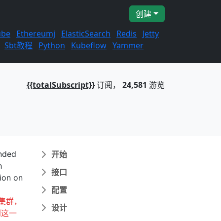
创建
ube
Ethereumj
ElasticSearch
Redis
Jetty
Sbt教程
Python
Kubeflow
Yammer
{{totalSubscript}}
订阅，
24,581
游览
ended
开始
h
接口
tion on
配置
集群，
设计
到这一