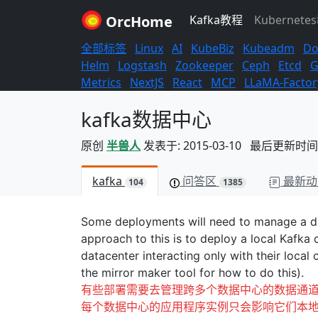
OrcHome
Kafka教程
Kubernete
全部标签
Linux
AI
KubeBiz
Kubeadm
Do
Helm
Logstash
Zookeeper
Ceph
Etcd
G
Metrics
NextJS
React
MCP
LLaMA-Factor
kafka数据中心
原创
半兽人
发表于: 2015-03-10 最后更新时间: 2
kafka
问答区
最新动
104
1385
Some deployments will need to manage a da
approach to this is to deploy a local Kafka 
datacenter interacting only with their loca
the mirror maker tool for how to do this).
有些部署需要去管理跨多个数据中心的数据通道
每个数据中心的应用程序实例只会影响它们本