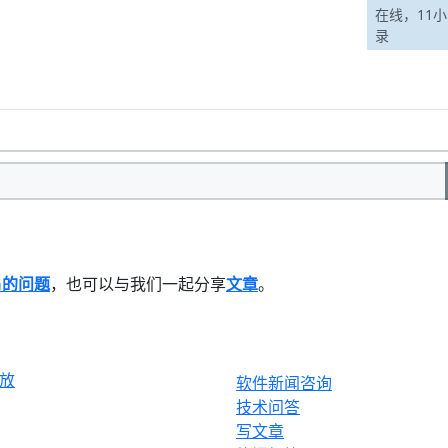
半兽人
在线，11
录
a的问题
，也可以与我们一起分享
文章
。
生态
产品
放
软件新闻咨询
技术问答
写文章