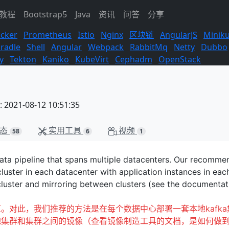
s教程
Bootstrap5
Java
资讯
问答
分享
cker
Prometheus
Istio
Nginx
区块链
AngularJS
Minik
radle
Shell
Angular
Webpack
RabbitMq
Netty
Dubbo
y
Tekton
Kaniko
KubeVirt
Cephadm
OpenStack
021-08-12 10:51:35
态
实用工具
视频
58
6
1
ta pipeline that spans multiple datacenters. Our recomm
cluster in each datacenter with application instances in eac
l cluster and mirroring between clusters (see the documenta
。对此，我们推荐的方法是在每个数据中心部署一套本地kafka
地集群和集群之间的镜像（查看镜像制造工具的文档，是如何做