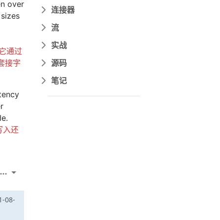
en over
连接器
 sizes
流
实战
它通过
源码
套接字
笔记
atency
r
le.
写入还
-08-