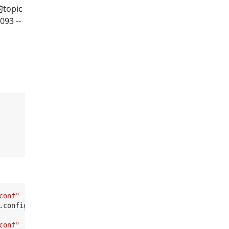
opic
93 --
conf"
.config config/producer.properties 

conf"