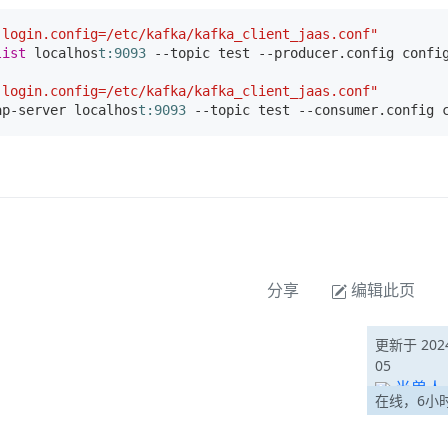
.login.config=/etc/kafka/kafka_client_jaas.conf"
list
 localhos
t:9093
 --topic test --producer.config config
.login.config=/etc/kafka/kafka_client_jaas.conf"
ap-server localhos
t:9093
分享
编辑此页
更新于 2024
05
半兽人
在线，6小