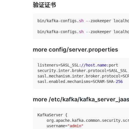
验证证书
bin/kafka-configs.
sh
 --zookeeper localh
bin/kafka-configs.
sh
 --zookeeper localh
more config/server.properties
listeners=
SASL_SSL
://host
.
name:
port

security.inter.broker.protocol=
SASL_SSL
sasl.mechanism.inter.broker.protocol=
SC
sasl.enabled.mechanisms=
SCRAM
-
SHA
-
256
more /etc/kafka/kafka_server_jaa
KafkaServer {

    org.apache.kafka.common.security.scr
    username=
"admin"