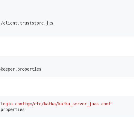
l/client.truststore.jks

.login.config=/etc/kafka/kafka_server_jaas.conf'