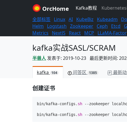
OrcHome
Kafka教程
Kubernete
全部标签
Linux
AI
KubeBiz
Kubeadm
Do
Helm
Logstash
Zookeeper
Ceph
Etcd
G
Metrics
NextJS
React
MCP
LLaMA-Factor
kafka实战SASL/SCRAM
半兽人
发表于: 2019-10-23 最后更新时间: 2024-
kafka
问答区
最新动
104
1385
创建证书
bin/kafka-configs.
sh
 --zookeeper localh
bin/kafka-configs.
sh
 --zookeeper localh