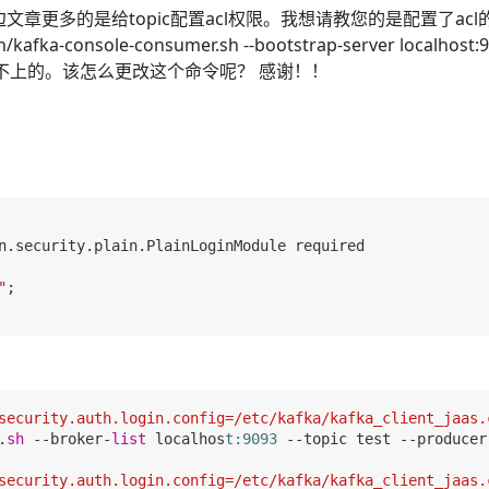
章更多的是给topic配置acl权限。我想请教您的是配置了acl的t
onsole-consumer.sh --bootstrap-server localhost:90
是链接不上的。该怎么更改这个命令呢？ 感谢！！
n.security.plain.PlainLoginModule required

"
;

security.auth.login.config=/etc/kafka/kafka_client_jaas.
.
sh
 --broker-
list
 localhos
t:9093
 --topic test --producer
security.auth.login.config=/etc/kafka/kafka_client_jaas.