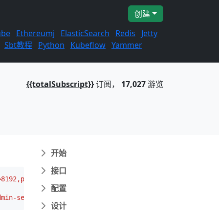
创建
ube
Ethereumj
ElasticSearch
Redis
Jetty
Sbt教程
Python
Kubeflow
Yammer
{{totalSubscript}}
订阅，
17,027
游览
开始
接口
=8192,password=alice-secret],SCRAM-SHA-512=[password=ali
配置
dmin-secret],SCRAM-SHA-512=[password=admin-secret]'
 --en
设计