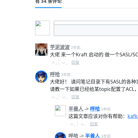
有 34 条评论
芋泥波波
2年前
大佬 来一个Kraft 启动的 做一个SASL/S
回复
呼哈
3年前
大佬好！ 请问笔记目录下有SASL的各
请教一下如果已经给某topic配置了AC
回复
半兽人
->
呼哈
3年前
这篇文章应该对你有帮助：
kaf
回复
呼哈
->
半兽人
3年前