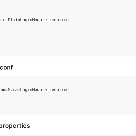
in.PlainLoginModule required

.conf
am.ScramLoginModule required

properties