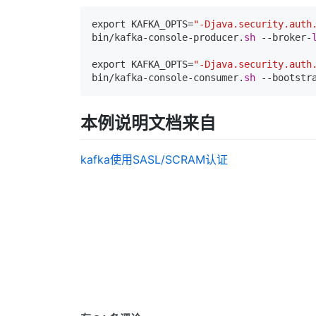
export KAFKA_OPTS=
"-Djava.security.auth
bin/kafka-console-producer.
sh
 --broker-
export KAFKA_OPTS=
"-Djava.security.auth
bin/kafka-console-consumer.
sh
 --bootstr
本例说明文档来自
kafka使用SASL/SCRAM认证