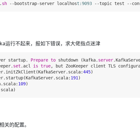
.
sh
 --bootstrap-server localhos
t:9093
afka运行不起来，报如下错误，求大佬指点迷津
ver startup. 
Prepare
to
 shutdown (kafka.
server
.KafkaServe
eeper.
set
.acl 
is
true
, but ZooKeeper client TLS configur
er.initZkClient(KafkaServer.scala:
445
)

er.startup(KafkaServer.scala:
191
)

a.scala:
109
)

.scala)
相关的配置。