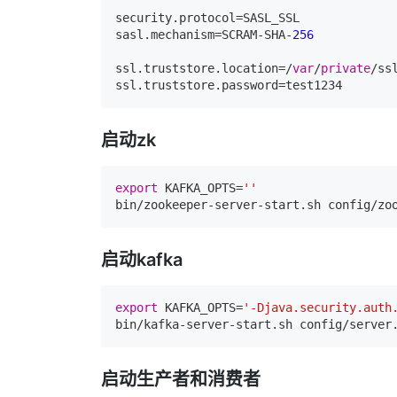
security.protocol=SASL_SSL

sasl.mechanism=SCRAM-SHA-
256
ssl.truststore.location=/
var
/
private
/ss
启动zk
export
 KAFKA_OPTS=
''
启动kafka
export
 KAFKA_OPTS=
'-Djava.security.auth
启动生产者和消费者