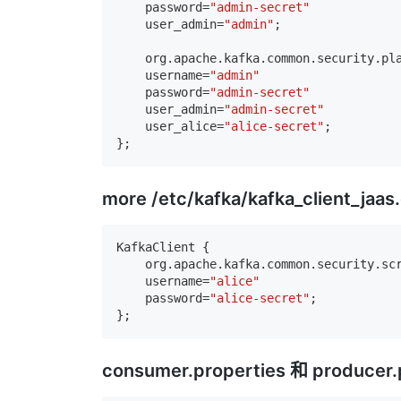
    password=
"admin-secret"
    user_admin=
"admin"
;

    org.apache.kafka.common.security.pla
    username=
"admin"
    password=
"admin-secret"
    user_admin=
"admin-secret"
    user_alice=
"alice-secret"
;

more /etc/kafka/kafka_client_jaas
KafkaClient {

    org.apache.kafka.common.security.scr
    username=
"alice"
    password=
"alice-secret"
;

consumer.properties 和 producer.