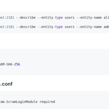
os
t:2181
 --describe --entity-
type
 users --entity-name ali
os
t:2181
 --describe --entity-
type
RAM
-
SHA
-
256
s.conf
am.ScramLoginModule required
