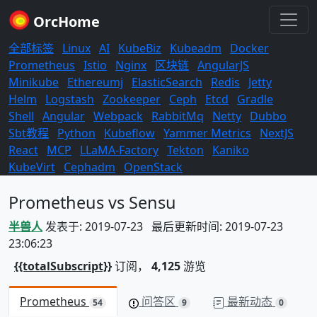
OrcHome
全部标签
Linux
AI
KubeBiz
Kubeadm
Docker
Prometheus
Istio
Nginx
区块链
AngularJS
Minikube
Ethereumj
ElasticSearch
Redis
Jetty
Helm
Logstash
Zookeeper
Ceph
Etcd
Gradle
Shell
Angular
Webpack
RabbitMq
Netty
Dubbo
Sbt教程
Python
Kubeflow
Yammer Metrics
NextJS
React
MCP
LLaMA-Factory
Tekton
Kaniko
KubeVirt
Cephadm
OpenStack
Prometheus vs Sensu
半兽人
发表于: 2019-07-23 最后更新时间: 2019-07-23
23:06:23
{{totalSubscript}}
订阅，
4,125
游览
Prometheus
问答区
最新动态
54
9
0