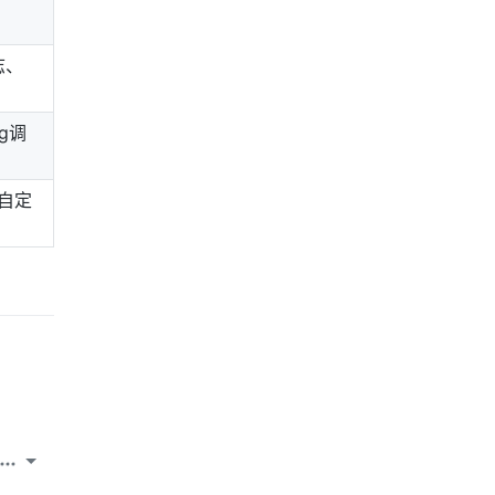
志、
ng调
自定