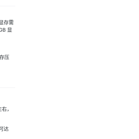
少显存需
GB 显
显存压
左右，
度可达