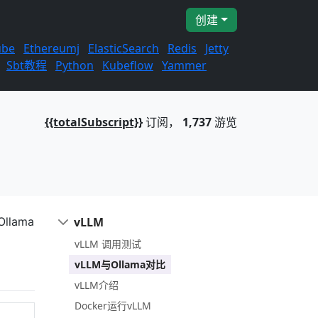
创建
ube
Ethereumj
ElasticSearch
Redis
Jetty
Sbt教程
Python
Kubeflow
Yammer
{{totalSubscript}}
订阅，
1,737
游览
lama
vLLM
vLLM 调用测试
vLLM与Ollama对比
vLLM介绍
Docker运行vLLM