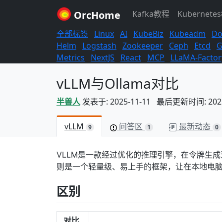
OrcHome
Kafka教程
Kubernete
全部标签
Linux
AI
KubeBiz
Kubeadm
Do
Helm
Logstash
Zookeeper
Ceph
Etcd
G
Metrics
NextJS
React
MCP
LLaMA-Factor
vLLM与Ollama对比
半兽人
发表于: 2025-11-11 最后更新时间: 2025-
vLLM
问答区
最新动态
9
1
0
VLLM是一款经过优化的推理引擎，在令牌生成
则是一个轻量级、易上手的框架，让在本地电
区别
对比