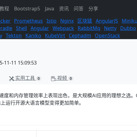
s教程
Bootstrap5
Java
资讯
问答
分享
cker
Prometheus
Istio
Nginx
区块链
AngularJS
Minik
radle
Shell
Angular
Webpack
RabbitMq
Netty
Dubbo
y
Tekton
Kaniko
KubeVirt
Cephadm
OpenStack
11-11 15:09:53
实用工具
视频
0
0
速度和内存管理效率上表现出色，是大规模AI应用的理想之选。Ol
脑上运行开源大语言模型变得更加简单。