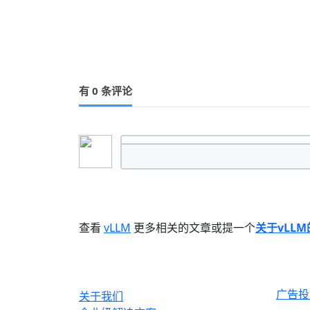
有 0 条评论
查看
vLLM
更多相关的文章或提一个
关于vLL
OrcHome
合作与
广告投
关于我们