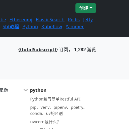
创建
ube
Ethereumj
ElasticSearch
Redis
Jetty
Sbt教程
Python
Kubeflow
Yammer
{{totalSubscript}}
订阅，
1,282
游览
别是像
python
Python编写简单Restful API
pip、venv、pipenv、poetry、
conda、uv的区别
uvicorn是什么？