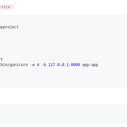
：
rvice
myproject
ct
/bin/gunicorn -w 
4
 -b 
127.0
.
0.1
:
8000
 app:app