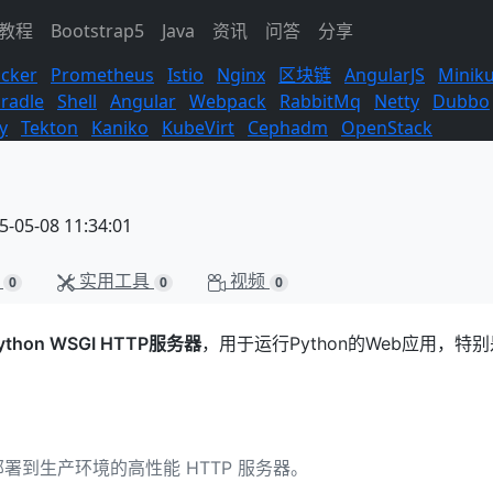
s教程
Bootstrap5
Java
资讯
问答
分享
cker
Prometheus
Istio
Nginx
区块链
AngularJS
Minik
radle
Shell
Angular
Webpack
RabbitMq
Netty
Dubbo
y
Tekton
Kaniko
KubeVirt
Cephadm
OpenStack
05-08 11:34:01
实用工具
视频
0
0
0
ython WSGI HTTP服务器
，用于运行Python的Web应用，特
 应用部署到生产环境的高性能 HTTP 服务器。