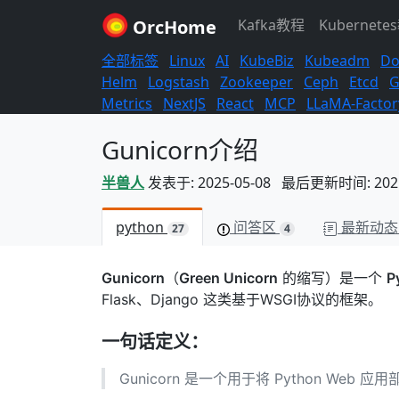
OrcHome
Kafka教程
Kubernete
全部标签
Linux
AI
KubeBiz
Kubeadm
Do
Helm
Logstash
Zookeeper
Ceph
Etcd
G
Metrics
NextJS
React
MCP
LLaMA-Factor
Gunicorn介绍
半兽人
发表于: 2025-05-08 最后更新时间: 2025-
python
问答区
最新动态
27
4
Gunicorn
（
Green Unicorn
的缩写）是一个
P
Flask、Django 这类基于WSGI协议的框架。
一句话定义：
Gunicorn 是一个用于将 Python Web