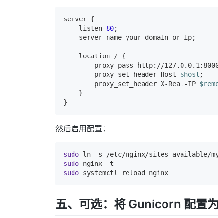
server
 {

listen
80
;

server_name
 your_domain_or_ip;

location
 / {

proxy_pass
http://127.0.0.1:800
proxy_set_header
 Host 
$host
;

proxy_set_header
 X-Real-IP 
$rem
    }

然后启用配置：
sudo
 ln 
-s
sudo
sudo
五、可选：将 Gunicorn 配置