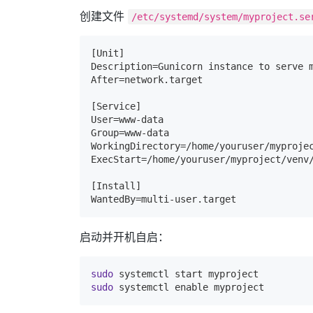
创建文件
/etc/systemd/system/myproject.se
[Unit]
Description=
Gunicorn instance to serve 
After=
network.target
[Service]
User=
www-data
Group=
www-data
WorkingDirectory=
/home/youruser/myproje
ExecStart=
/home/youruser/myproject/venv
[Install]
WantedBy=
multi-user.target
启动并开机自启：
sudo
sudo