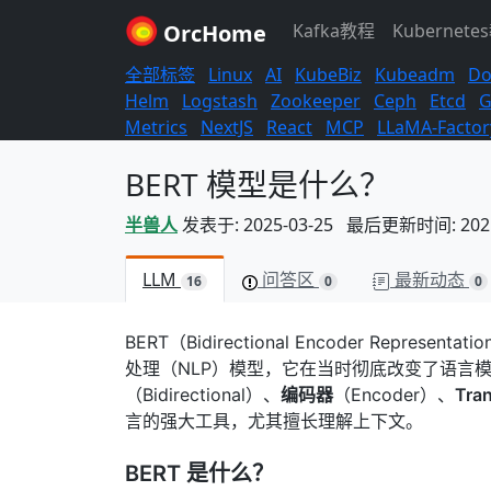
OrcHome
Kafka教程
Kubernete
全部标签
Linux
AI
KubeBiz
Kubeadm
Do
Helm
Logstash
Zookeeper
Ceph
Etcd
G
Metrics
NextJS
React
MCP
LLaMA-Factor
BERT 模型是什么？
半兽人
发表于: 2025-03-25 最后更新时间: 2025-
LLM
问答区
最新动态
16
0
0
BERT（Bidirectional Encoder Represen
处理（NLP）模型，它在当时彻底改变了语言
（Bidirectional）、
编码器
（Encoder）、
Tra
言的强大工具，尤其擅长理解上下文。
BERT 是什么？