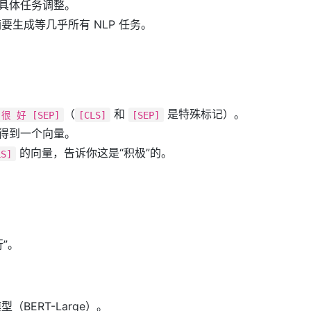
具体任务调整。
生成等几乎所有 NLP 任务。
（
和
是特殊标记）。
很 好 [SEP]
[CLS]
[SEP]
en 得到一个向量。
的向量，告诉你这是“积极”的。
LS]
”。
BERT-Large）。