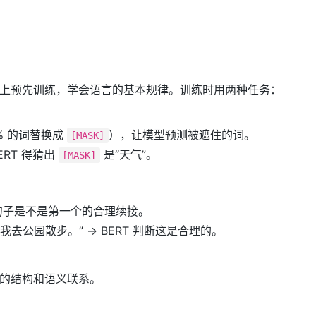
书）上预先训练，学会语言的基本规律。训练时用两种任务：
% 的词替换成
），让模型预测被遮住的词。
[MASK]
ERT 得猜出
是“天气”。
[MASK]
个句子是不是第一个的合理续接。
所以我去公园散步。” → BERT 判断这是合理的。
子的结构和语义联系。