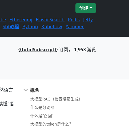
创建
ube
Ethereumj
ElasticSearch
Redis
Jetty
Sbt教程
Python
Kubeflow
Yammer
{{totalSubscript}}
订阅，
1,953
游览
的自然语言
概念
向
大模型RAG（检索增强生成）
读懂”语
什么是分词器
什么是“召回”
大模型的token是什么？