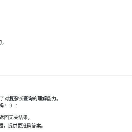
）
）
句
。
升了对
复杂长查询
的理解能力。
吗？"）：
"，返回无关结果。
问题，提供更准确答案。