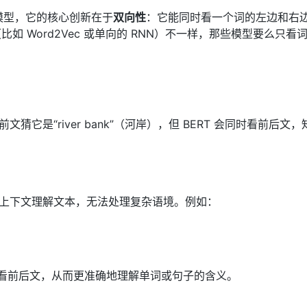
预训练模型，它的核心创新在于
双向性
：它能同时看一个词的左边和右
 Word2Vec 或单向的 RNN）不一样，那些模型要么只看
猜它是“river bank”（河岸），但 BERT 会同时看前后文
于局部上下文理解文本，无法处理复杂语境。例如：
同时看前后文，从而更准确地理解单词或句子的含义。