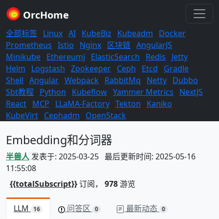
OrcHome
全部标签
Linux
AI
KubeBiz
Kubeadm
Docker
Prometheus
Istio
Nginx
区块链
AngularJS
Minikube
Ethereumj
ElasticSearch
Redis
Jetty
Helm
Logstash
Zookeeper
Ceph
Etcd
Gradle
Shell
Angular
Webpack
RabbitMq
Netty
Dubbo
Sbt教程
Python
Kubeflow
Yammer Metrics
NextJS
React
MCP
LLaMA-Factory
Tekton
Kaniko
KubeVirt
Cephadm
OpenStack
Embedding和分词器
半兽人
发表于: 2025-03-25 最后更新时间: 2025-05-16
11:55:08
{{totalSubscript}}
订阅，
978
游览
LLM
问答区
最新动态
16
0
0