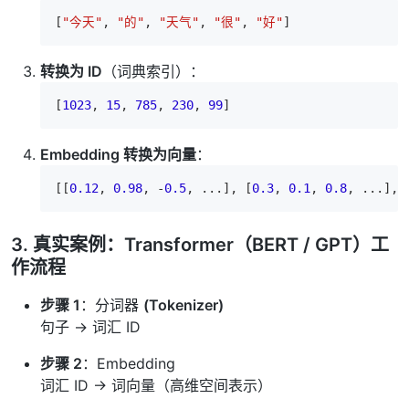
[
"今天"
, 
"的"
, 
"天气"
, 
"很"
, 
"好"
转换为 ID
（词典索引）：
[
1023
, 
15
, 
785
, 
230
, 
99
Embedding 转换为向量
：
[[
0.12
, 
0.98
, -
0.5
, ...], [
0.3
, 
0.1
, 
0.8
3. 真实案例：Transformer（BERT / GPT）工
作流程
步骤 1
：分词器
(Tokenizer)
句子 → 词汇 ID
步骤 2
：Embedding
词汇 ID → 词向量（高维空间表示）