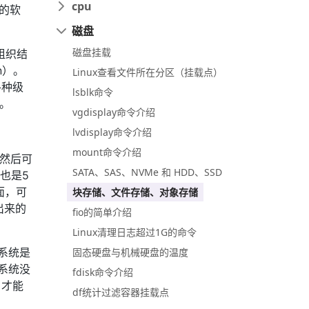
cpu
的软
磁盘
磁盘挂载
组织结
n）。
Linux查看文件所在分区（挂载点）
各种级
lsblk命令
等。
vgdisplay命令介绍
lvdisplay命令介绍
mount命令介绍
，然后可
SATA、SAS、NVMe 和 HDD、SSD
也是5
面，可
块存储、文件存储、对象存储
出来的
fio的简单介绍
Linux清理日志超过1G的命令
固态硬盘与机械硬盘的温度
系统是
系统没
fdisk命令介绍
，才能
df统计过滤容器挂载点