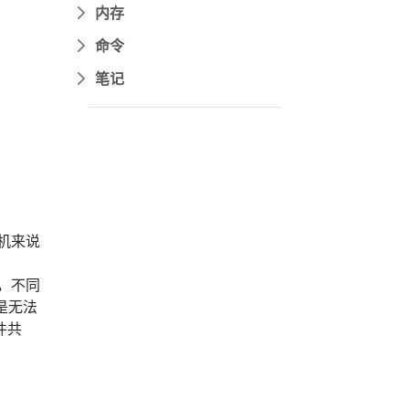
内存
命令
笔记
机来说
，不同
4是无法
件共