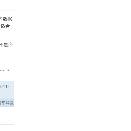
的数据
更适合
不是海
-11-
时前登录