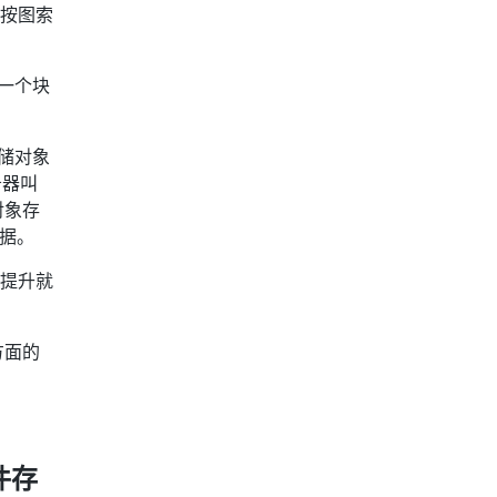
地按图索
一个块
储对象
务器叫
对象存
数据。
的提升就
方面的
件存