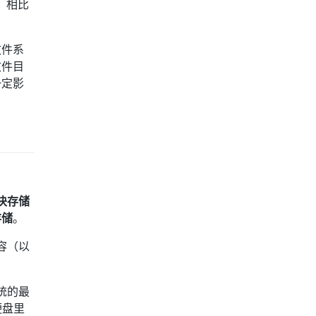
，相比
文件系
文件目
一定影
块存储
存储
。
容（以
统的最
硬盘里