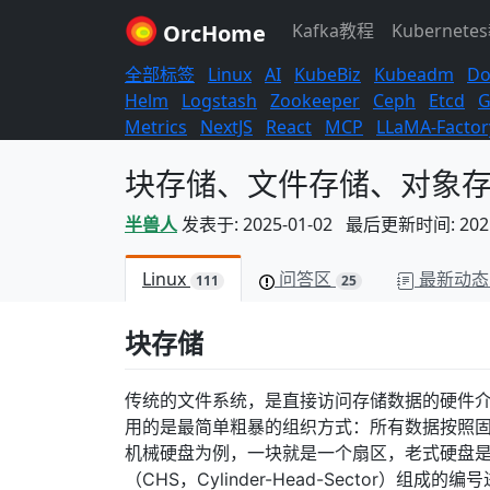
OrcHome
Kafka教程
Kubernete
全部标签
Linux
AI
KubeBiz
Kubeadm
Do
Helm
Logstash
Zookeeper
Ceph
Etcd
G
Metrics
NextJS
React
MCP
LLaMA-Factor
块存储、文件存储、对象
半兽人
发表于: 2025-01-02 最后更新时间: 2025-
Linux
问答区
最新动态
111
25
块存储
传统的文件系统，是直接访问存储数据的硬件
用的是最简单粗暴的组织方式：所有数据按照
机械硬盘为例，一块就是一个扇区，老式硬盘是5
（CHS，Cylinder-Head-Sector）组成