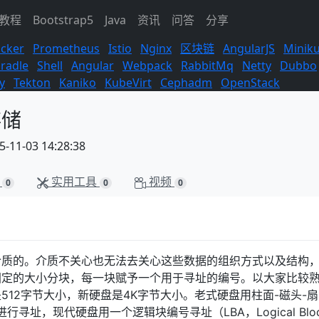
s教程
Bootstrap5
Java
资讯
问答
分享
cker
Prometheus
Istio
Nginx
区块链
AngularJS
Minik
radle
Shell
Angular
Webpack
RabbitMq
Netty
Dubbo
y
Tekton
Kaniko
KubeVirt
Cephadm
OpenStack
存储
11-03 14:28:38
实用工具
视频
0
0
0
介质的。介质不关心也无法去关心这些数据的组织方式以及结构
固定的大小分块，每一块赋予一个用于寻址的编号。以大家比较
12字节大小，新硬盘是4K字节大小。老式硬盘用柱面-磁头-
的编号进行寻址，现代硬盘用一个逻辑块编号寻址（LBA，Logical Blo