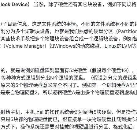
ock Device）
,当然，除了硬盘还有其它块设备，例如不同规格
/子目录信息，这是文件系统的事情。不同的文件系统有不同的
分为多个逻辑块设备，也就是我们熟悉的硬盘分区（Partitio
过某些技术手段把多个物理块设备组合成一个逻辑块设备，例如
lume Manager）如Windows的动态磁盘、Linux的LVM
的，就是说例如磁盘阵列里面有5块硬盘（假设每个硬盘1G）
卷）等种种方式逻辑划分出N个逻辑的硬盘。（假设划分完的逻辑盘
经于原来的5个物理硬盘意义完全不同了。例如第一个逻辑硬盘A里
0M是来自物理硬盘2，所以逻辑硬盘A是由多个物理硬盘逻辑虚构
射给主机，主机上面的操作系统会识别到有5块硬盘，但是操作
只是5块裸的物理硬盘而已，跟直接拿一块物理硬盘挂载到操作
种方式下，操作系统还需要对挂载的裸硬盘进行分区、格式化后