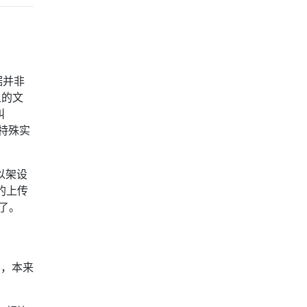
数据并非
上的文
叫
种特殊实
以架设
的上传
了。
影，本来