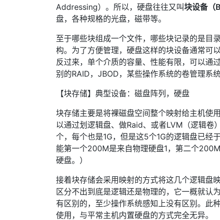
Addressing）。所以，硬盘往往又叫
块设备（Bl
盘，各种规格的光盘，磁带等。
至于哪些块组成一个文件，哪些块记录的是目录
构。为了方便管理，硬盘这样的块设备通常可以划
反过来，单个介质的容量、性能有限，可以通
别的RAID，JBOD，某些操作系统的卷管理系统（Vo
【块存储】典型设备：磁盘阵列，硬盘
块存储主要是将裸磁盘空间整个映射给主机使用
以通过划逻辑盘、做Raid、或者LVM（逻辑
个，每个也是1G，但是这5个1G的逻辑盘已
能第一个200M是来自物理硬盘1，第二个20
硬盘。）
接着块存储会采用映射的方式将这几个逻辑盘映
区分不出到底是逻辑还是物理的，它一概就认为
有区别的，至少操作系统感知上没有区别。此
使用，与平常主机内置硬盘的方式完全无异。