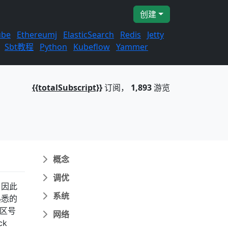
创建
ube
Ethereumj
ElasticSearch
Redis
Jetty
Sbt教程
Python
Kubeflow
Yammer
{{totalSubscript}}
订阅，
1,893
游览
概念
调优
，因此
系统
熟悉的
扇区号
网络
ck