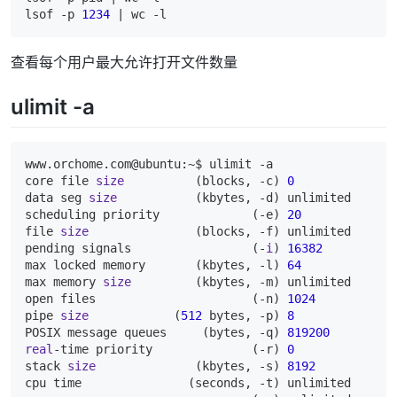
lsof -p 
1234
 | wc 
-l
查看每个用户最大允许打开文件数量
ulimit -a
www.
orchome.
com@ubuntu:~$ ulimit -a  

core file 
size
          (blocks, -c) 
0
data seg 
size
           (kbytes, -d) unlimited  

scheduling priority             (-e) 
20
file 
size
               (blocks, -f) unlimited  

pending signals                 (-
i
) 
16382
max locked memory       (kbytes, -l) 
64
max memory 
size
         (kbytes, -m) unlimited  

open files                      (-n) 
1024
pipe 
size
            (
512
 bytes, -p) 
8
POSIX message queues     (bytes, -q) 
819200
real
-time priority              (-r) 
0
stack 
size
              (kbytes, -s) 
8192
cpu time               (seconds, -t) unlimited  
