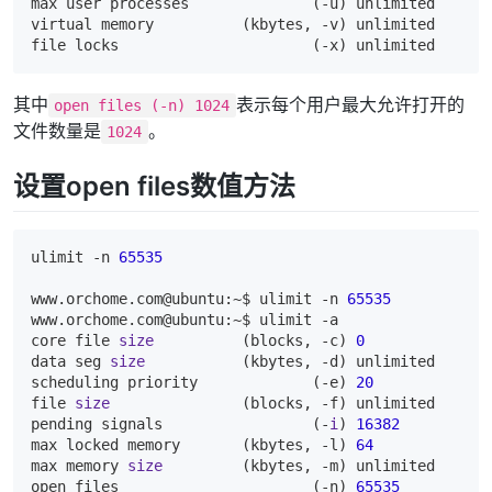
max user processes              (-u) unlimited  

virtual memory          (kbytes, -v) unlimited  

其中
表示每个用户最大允许打开的
open files (-n) 1024
文件数量是
。
1024
设置open files数值方法
ulimit -n 
65535
www.
orchome.
com@ubuntu:~$ ulimit -n 
65535
www.
orchome.
com@ubuntu:~$ ulimit -a

core file 
size
          (blocks, -c) 
0
data seg 
size
           (kbytes, -d) unlimited  

scheduling priority             (-e) 
20
file 
size
               (blocks, -f) unlimited  

pending signals                 (-
i
) 
16382
max locked memory       (kbytes, -l) 
64
max memory 
size
         (kbytes, -m) unlimited  

open files                      (-n) 
65535