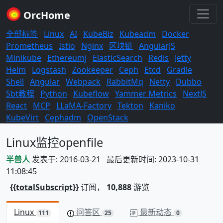
OrcHome
全部标签
Linux
AI
KubeBiz
Kubeadm
Docker
Prometheus
Istio
Nginx
区块链
AngularJS
Minikube
Ethereumj
ElasticSearch
Redis
Jetty
Helm
Logstash
Zookeeper
Ceph
Etcd
Gradle
Shell
Angular
Webpack
RabbitMq
Netty
Dubbo
Sbt教程
Python
Kubeflow
Yammer Metrics
NextJS
React
MCP
LLaMA-Factory
Tekton
Kaniko
KubeVirt
Cephadm
OpenStack
Linux监控openfile
半兽人
发表于: 2016-03-21 最后更新时间: 2023-10-31
11:08:45
{{totalSubscript}}
订阅，
10,888
游览
Linux
问答区
最新动态
111
25
0