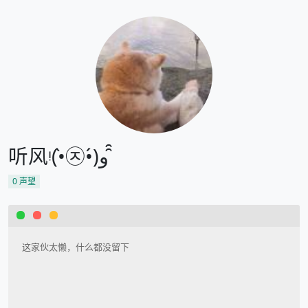
听风ᵎ(•̀㉨•́)و ̑̑
0
声望
这家伙太懒，什么都没留下