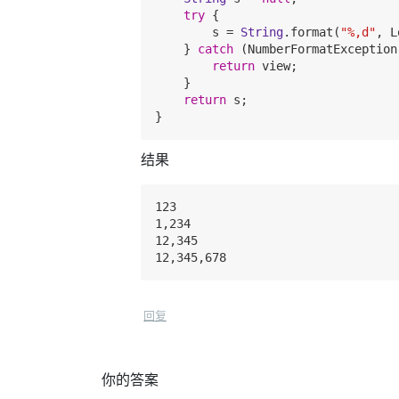
try
 {

        s = 
String
.format(
"%,d"
, L
    } 
catch
 (NumberFormatException 
return
 view;

    }

return
 s;

结果
123

1,234

12,345

回复
你的答案