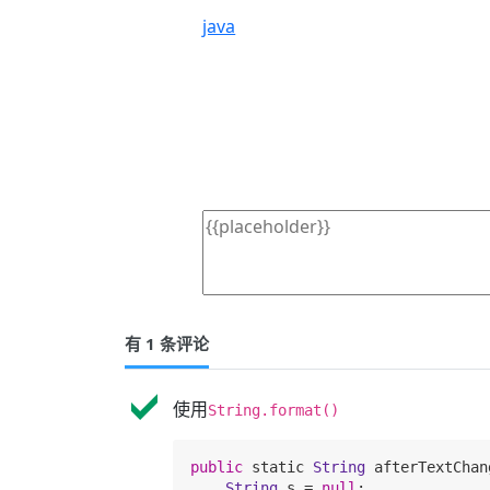
java
有 1 条评论
使用
String.format()
public
 static 
String
 afterTextChan
String
 s = 
null
;
