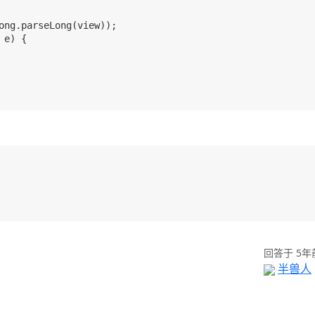
ong.parseLong(view));

e) {

回答于 5年
半兽人