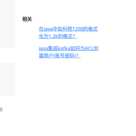
相关
在java中如何把1200的格式
2999
化为1.2k的格式？
java集成kafka如何为ACL创
2051
建用户(账号密码)？
前