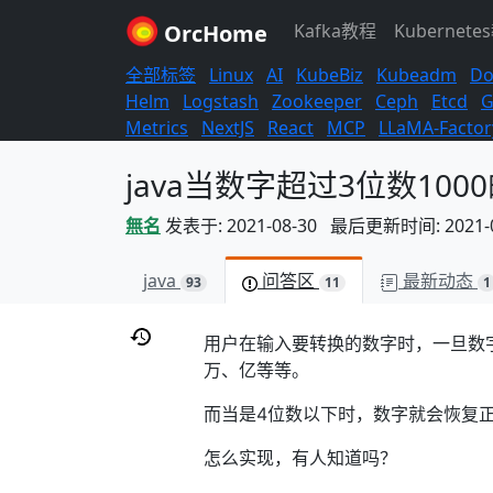
OrcHome
Kafka教程
Kubernete
全部标签
Linux
AI
KubeBiz
Kubeadm
Do
Helm
Logstash
Zookeeper
Ceph
Etcd
G
Metrics
NextJS
React
MCP
LLaMA-Factor
java当数字超过3位数100
無名
发表于: 2021-08-30 最后更新时间: 2021-09
java
问答区
最新动态
93
11
1
用户在输入要转换的数字时，一旦数
万、亿等等。
而当是4位数以下时，数字就会恢复
怎么实现，有人知道吗？